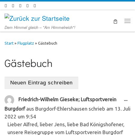
Zum Inhalt springen
Men
Dem Himmel gleich – "Am Himmelreich"!
Start
»
Flugplatz
»
Gästebuch
Gästebuch
Die
...
Friedrich-Wilhelm Gieseke; Luftsportverein
Burgdorf
aus
Burgdorf-Ehlershausen
schrieb am
13. Juli
2022
um
9:54
Lieber Alfred, lieber Jens, liebe Bad Königshofener,
unsere Reisegruppe vom Luftsportverein Burgdorf