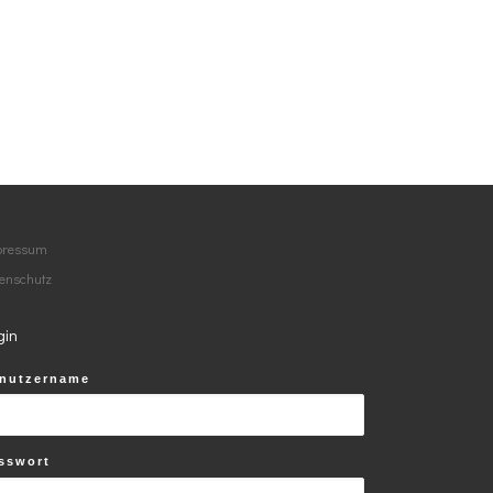
pressum
enschutz
gin
nutzername
 …
sswort