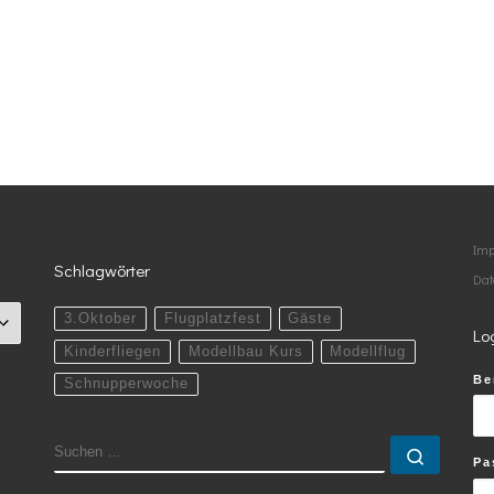
Im
Schlagwörter
Dat
3.Oktober
Flugplatzfest
Gäste
Lo
Kinderfliegen
Modellbau Kurs
Modellflug
Be
Schnupperwoche
SUCHE
Suchen
Pa