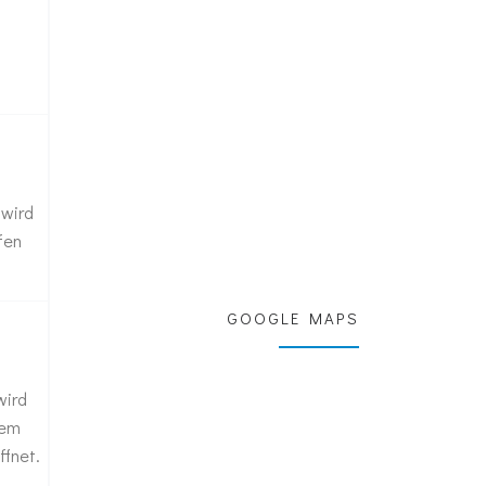
 wird
fen
GOOGLE MAPS
wird
nem
ffnet.