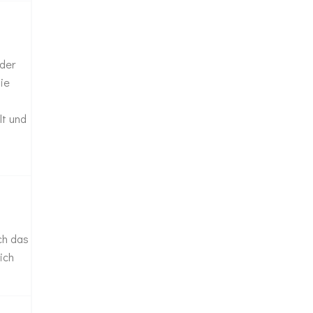
der
ie
lt und
ch das
ich