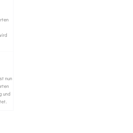
rten
wird
st nun
arten
g und
tet.