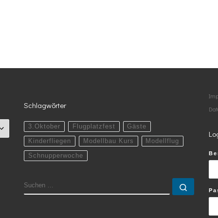
Im
Schlagwörter
Dat
3.Oktober
Flugplatzfest
Gäste
Lo
Kinderfliegen
Modellbau Kurs
Modellflug
Be
Schnupperwoche
SUCHE
Suchen
Pa