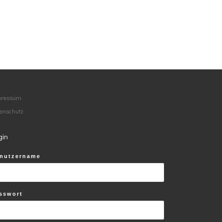
pressum
enschutz
gin
nutzername
 …
sswort