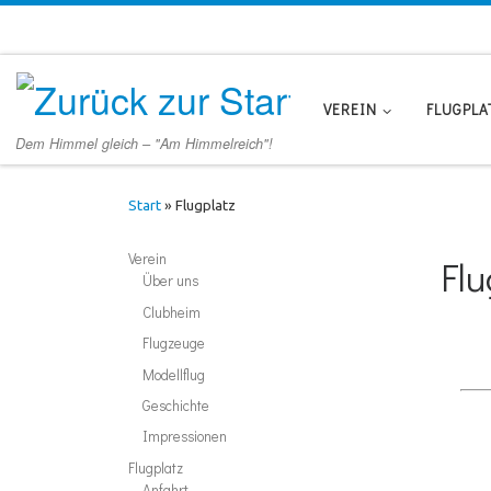
Zum Inhalt springen
VEREIN
FLUGPLA
Dem Himmel gleich – "Am Himmelreich"!
Start
»
Flugplatz
Verein
Flu
Über uns
Clubheim
Flugzeuge
Modellflug
Geschichte
Impressionen
Flugplatz
Anfahrt