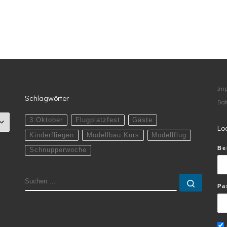
Im
Schlagwörter
Dat
3.Oktober
Flugplatzfest
Gäste
Lo
Kinderfliegen
Modellbau Kurs
Modellflug
Be
Schnupperwoche
SUCHE
Suchen
Pa