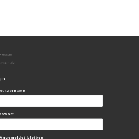
pressum
enschutz
gin
nutzername
 …
sswort
Angemeldet bleiben