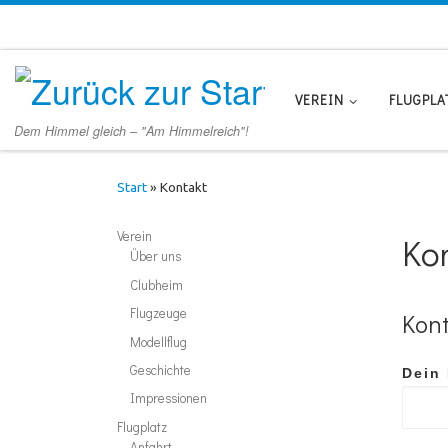
Zum Inhalt springen
VEREIN
FLUGPLA
Dem Himmel gleich – "Am Himmelreich"!
Start
»
Kontakt
Verein
Ko
Über uns
Clubheim
Flugzeuge
Kont
Modellflug
Geschichte
Dein
Impressionen
Flugplatz
Anfahrt