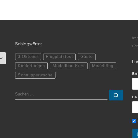
Im
Schlagwörter
Dat
3.Oktober
Flugplatzfest
Gäste
Lo
Kinderfliegen
Modellbau Kurs
Modellflug
Be
Schnupperwoche
SUCHE
Suchen
Pa