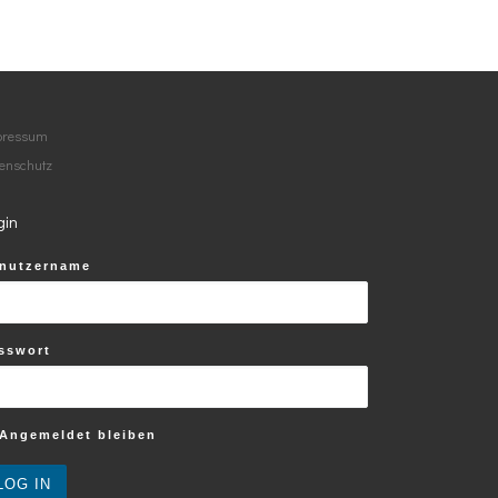
pressum
enschutz
gin
nutzername
 …
sswort
Angemeldet bleiben