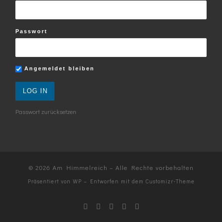
Passwort
Angemeldet bleiben
Passwort zurücksetzen
© 2026
Am Himmelreich
– Alle Rechte vorbehalten
Präsentiert von
WP
– Entworfen mit dem
Customizr-Theme