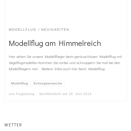
MODELLFLUG
NEUIGKEITEN
Modellflug am Himmelreich
Hier sehen Sie unsere Modellflieger beim geräuschlosen Modellflug mit
Segelflugmodellen.Kommen Sie vorbei und schnuppern Sie mal bei den
Modellfliegern rein. Weitere Infos auch hier beim Modellflug
Modellflug
Schnupperwoche
von
Flugleitung
Veröffentlicht am
18. Juni 2014
WETTER