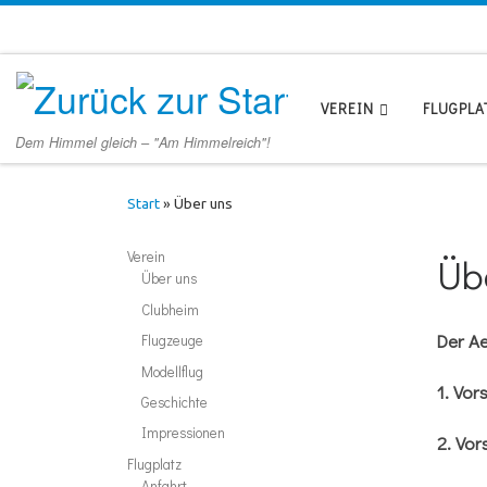
Zum Inhalt springen
VEREIN
FLUGPLA
Dem Himmel gleich – "Am Himmelreich"!
Start
»
Über uns
Verein
Üb
Über uns
Clubheim
Der Ae
Flugzeuge
Modellflug
1. Vor
Geschichte
Impressionen
2. Vo
Flugplatz
Anfahrt