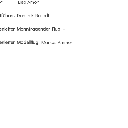
er
: Lisa Amon
tführer:
Dominik Brandl
enleiter Manntragender Flug
: –
nleiter Modellflug
: Markus Ammon