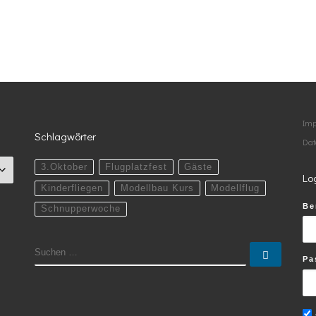
Im
Schlagwörter
Dat
3.Oktober
Flugplatzfest
Gäste
Lo
Kinderfliegen
Modellbau Kurs
Modellflug
Be
Schnupperwoche
SUCHE
Suchen
Pa