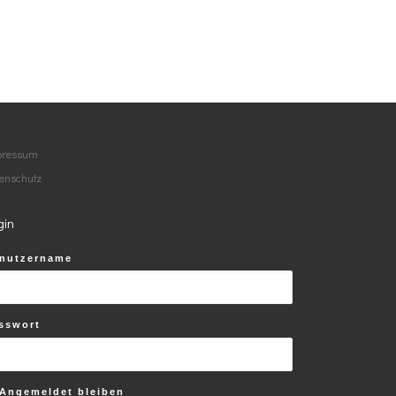
pressum
enschutz
gin
nutzername
 …
sswort
Angemeldet bleiben