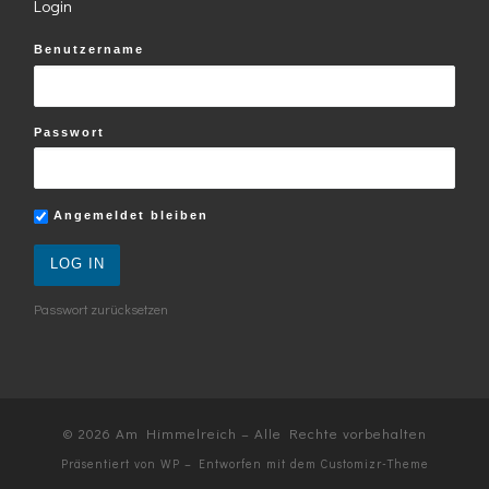
Login
Benutzername
Passwort
Angemeldet bleiben
Passwort zurücksetzen
© 2026
Am Himmelreich
– Alle Rechte vorbehalten
Präsentiert von
WP
– Entworfen mit dem
Customizr-Theme