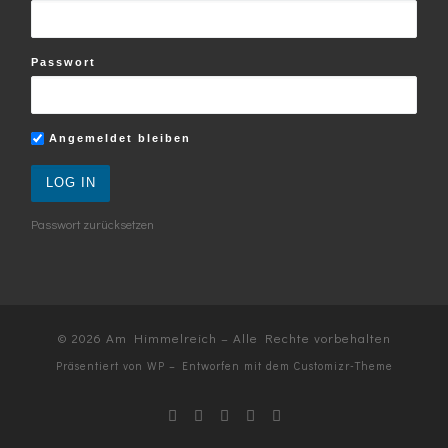
Passwort
Angemeldet bleiben
Passwort zurücksetzen
© 2026
Am Himmelreich
– Alle Rechte vorbehalten
Präsentiert von
WP
– Entworfen mit dem
Customizr-Theme