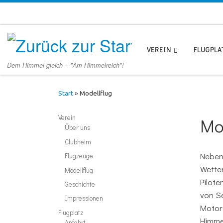
Zum Inhalt springen
VEREIN
FLUGPLA
Dem Himmel gleich – "Am Himmelreich"!
Start
»
Modellflug
Verein
Mo
Über uns
Clubheim
Neben
Flugzeuge
Wetter
Modellflug
Pilote
Geschichte
von S
Impressionen
Motor
Flugplatz
Himmel
Anfahrt