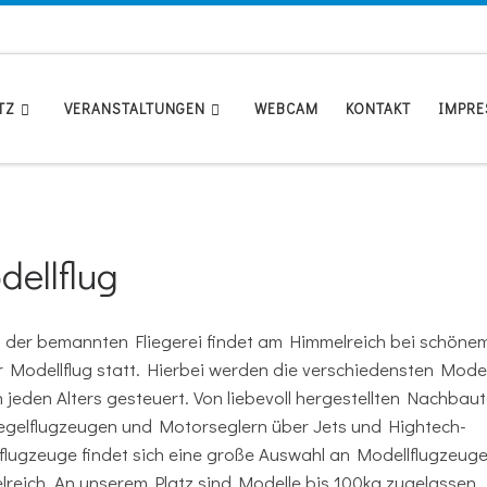
TZ
VERANSTALTUNGEN
WEBCAM
KONTAKT
IMPR
dellflug
 der bemannten Fliegerei findet am Himmelreich bei schöne
 Modellflug statt. Hierbei werden die verschiedensten Mode
n jeden Alters gesteuert. Von liebevoll hergestellten Nachbau
egelflugzeugen und Motorseglern über Jets und Hightech-
flugzeuge findet sich eine große Auswahl an Modellflugzeug
reich. An unserem Platz sind Modelle bis 100kg zugelassen.