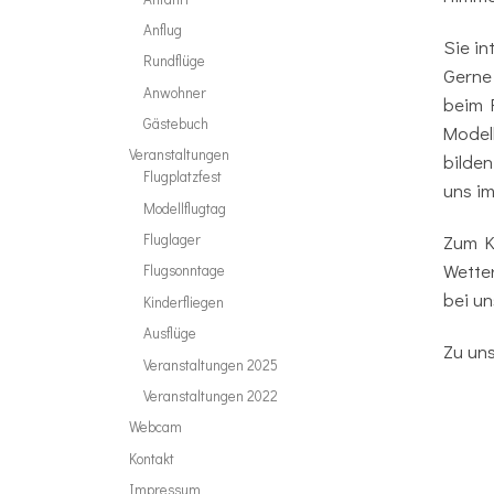
Anflug
Sie in
Rundflüge
Gerne
Anwohner
beim F
Gästebuch
Modell
Veranstaltungen
bilden
Flugplatzfest
uns im
Modellflugtag
Zum K
Fluglager
Wetter
Flugsonntage
bei un
Kinderfliegen
Ausflüge
Zu un
Veranstaltungen 2025
Veranstaltungen 2022
Webcam
Kontakt
Impressum