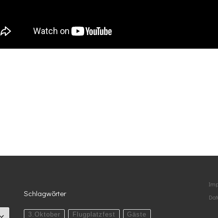
Im
Schlagwörter
Dat
3.Oktober
Flugplatzfest
Gäste