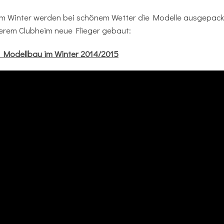
im Winter werden bei schönem Wetter die Modelle ausgepack
serem Clubheim neue Flieger gebaut:
: Modellbau im Winter 2014/2015