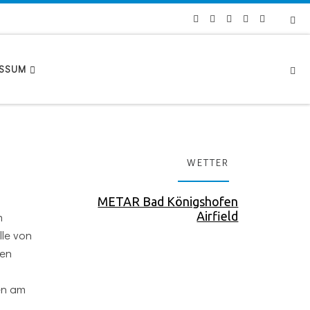
Se
ESSUM
WETTER
METAR Bad Königshofen
m
Airfield
lle von
ten
en am