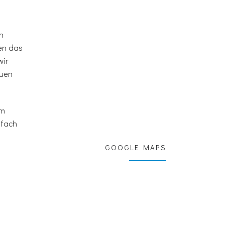
n
en das
wir
euen
em
nfach
GOOGLE MAPS