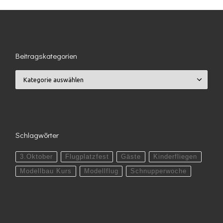
Beitragskategorien
Beitragskategorien
Schlagwörter
3.Oktober
Flugplatzfest
Gäste
Kinderfliegen
Modellbau Kurs
Modellflug
Schnupperwoche