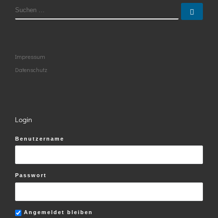
SUCHE
Such
Impressum
Datenschutz
Login
Benutzername
Passwort
Angemeldet bleiben